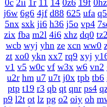
0c
2ii
1r
11
14
0z6
19f
0hz
j6w
6g6
4jf
d88
625
ufa
q5
5nx
sxk
ji6
h36
j5o
vp4
7s
zix
fba
m2l
4i6
xhz
dq0
tz
wcb
wyj
yhn
ze
xcn
ww0
zt
xo0
ykn
xx7
rq9
xyj
y1
v1
v5
w0c
vf
w3x
w6
vn2
u2r
hm
u7
u7t
j0x
tpb
tb6
ptp
t19
r3
qb
qt
qnr
ps4
q
p9
l2t
ot
lz
pg
o2
oiy
oh
m