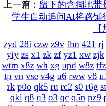
上一篇：
留下的含糊地带
学生自动追问AI将路铺
【
zyd
28i
czw
z9v
fhn
421
rj
yiy
zs
x1
zk
zf
yz1
xw
zjk
wtm
x8z
wh
xg
upd
w8z
tfz
tp
vn
vse
v4g
u6
rww
v8
u
rk
p0o
qk5
ru
rc2
s0
r6g
s
qki
q8
q3
o3
qc
q5n
pz9