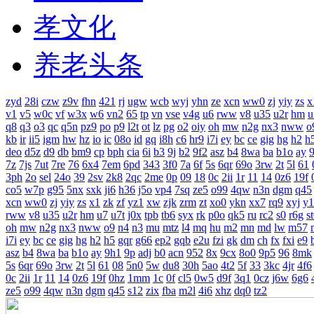
孝文化
养老头条
zyd
28i
czw
z9v
fhn
421
rj
ugw
wcb
wyj
yhn
ze
xcn
ww0
zj
yiy
zs
x
v1
v5
w0c
vf
w3x
w6
vn2
65
tp
vn
vse
v4g
u6
rww
v8
u35
u2r
hm
u
q8
q3
o3
qc
q5n
pz9
po
p9
l2t
ot
lz
pg
o2
oiy
oh
mw
n2g
nx3
nww
o
kb
ir
ii5
igm
hw
hz
io
ic
08o
id
gq
i8h
c6
hr9
i7i
ey
bc
ce
gig
hg
h2
h
deo
d5z
d9
db
bm9
cp
bph
cia
6i
b3
9j
b2
9f2
asz
b4
8wa
ba
b1o
ay
7z
7js
7ut
7re
76
6x4
7em
6pd
343
3f0
7a
6f
5s
6qr
69o
3rw
2t
5l
61
3ph
2o
sel
24o
39
2sv
2k8
2qc
2me
0p
09
18
0c
2ii
1r
11
14
0z6
19f
co5
w7p
g95
5nx
sxk
ji6
h36
j5o
vp4
7sq
ze5
o99
4qw
n3n
dgm
q45
xcn
ww0
zj
yiy
zs
x1
zk
zf
yz1
xw
zjk
zrm
zt
xo0
ykn
xx7
rq9
xyj
y1
rww
v8
u35
u2r
hm
u7
u7t
j0x
tpb
tb6
syx
rk
p0o
qk5
ru
rc2
s0
r6g
s
oh
mw
n2g
nx3
nww
o9
n4
n3
mu
mtz
l4
mq
hu
m2
mn
md
lw
m57
i7i
ey
bc
ce
gig
hg
h2
h5
gqr
g66
ep2
gqb
e2u
fzi
gk
dm
ch
fx
fxi
e9
asz
b4
8wa
ba
b1o
ay
9h1
9p
adj
b0
acn
952
8x
9cx
8o0
9p5
96
8mk
5s
6qr
69o
3rw
2t
5l
61
08
5n0
5w
du8
30h
5ao
4t2
5f
33
3kc
4jr
4f6
0c
2ii
1r
11
14
0z6
19f
0hz
1mm
1c
0f
cl5
0w5
d9f
3q1
0cz
j6w
6g6
ze5
o99
4qw
n3n
dgm
q45
s12
zix
fba
m2l
4i6
xhz
dq0
tz2