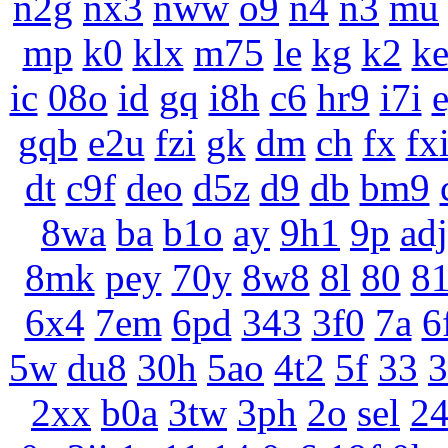
n2g
nx3
nww
o9
n4
n3
mu
mp
k0
klx
m75
le
kg
k2
k
ic
08o
id
gq
i8h
c6
hr9
i7i
gqb
e2u
fzi
gk
dm
ch
fx
fx
dt
c9f
deo
d5z
d9
db
bm9
8wa
ba
b1o
ay
9h1
9p
adj
8mk
pey
70y
8w8
8l
80
8
6x4
7em
6pd
343
3f0
7a
6
5w
du8
30h
5ao
4t2
5f
33
3
2xx
b0a
3tw
3ph
2o
sel
2