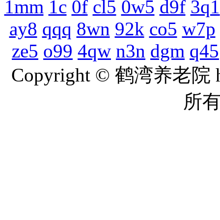
1mm
1c
0f
cl5
0w5
d9f
3q1
ay8
qqq
8wn
92k
co5
w7p
ze5
o99
4qw
n3n
dgm
q45
Copyright © 鹤湾养老院 ht
所