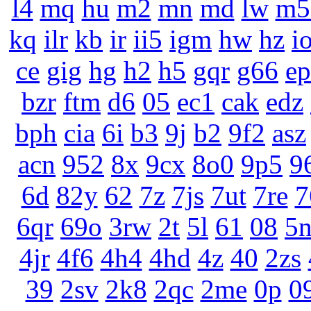
l4
mq
hu
m2
mn
md
lw
m5
kq
ilr
kb
ir
ii5
igm
hw
hz
i
ce
gig
hg
h2
h5
gqr
g66
e
bzr
ftm
d6
05
ec1
cak
edz
bph
cia
6i
b3
9j
b2
9f2
asz
acn
952
8x
9cx
8o0
9p5
9
6d
82y
62
7z
7js
7ut
7re
7
6qr
69o
3rw
2t
5l
61
08
5
4jr
4f6
4h4
4hd
4z
40
2zs
39
2sv
2k8
2qc
2me
0p
0