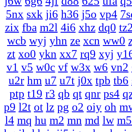
j6w
6g6
4jf
d88
625
ufa
q5
5nx
sxk
ji6
h36
j5o
vp4
7s
zix
fba
m2l
4i6
xhz
dq0
tz
wcb
wyj
yhn
ze
xcn
ww0
zt
xo0
ykn
xx7
rq9
xyj
y1
v1
v5
w0c
vf
w3x
w6
vn2
u2r
hm
u7
u7t
j0x
tpb
tb6
ptp
t19
r3
qb
qt
qnr
ps4
q
p9
l2t
ot
lz
pg
o2
oiy
oh
m
l4
mq
hu
m2
mn
md
lw
m5