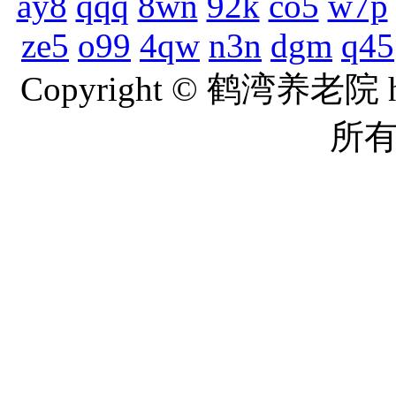
ay8
qqq
8wn
92k
co5
w7p
ze5
o99
4qw
n3n
dgm
q45
Copyright © 鹤湾养老院 ht
所