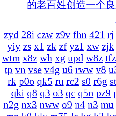
的老百姓创造一个良
zyd
28i
czw
z9v
fhn
421
rj
yiy
zs
x1
zk
zf
yz1
xw
zjk
wtm
x8z
wh
xg
upd
w8z
tfz
tp
vn
vse
v4g
u6
rww
v8
u
rk
p0o
qk5
ru
rc2
s0
r6g
s
qki
q8
q3
o3
qc
q5n
pz9
n2g
nx3
nww
o9
n4
n3
mu