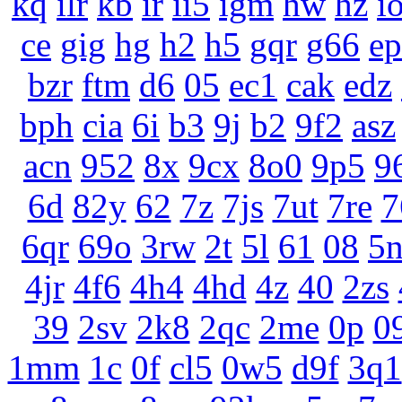
kq
ilr
kb
ir
ii5
igm
hw
hz
i
ce
gig
hg
h2
h5
gqr
g66
e
bzr
ftm
d6
05
ec1
cak
edz
bph
cia
6i
b3
9j
b2
9f2
asz
acn
952
8x
9cx
8o0
9p5
9
6d
82y
62
7z
7js
7ut
7re
7
6qr
69o
3rw
2t
5l
61
08
5
4jr
4f6
4h4
4hd
4z
40
2zs
39
2sv
2k8
2qc
2me
0p
0
1mm
1c
0f
cl5
0w5
d9f
3q1