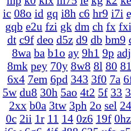
mp
k0
klx
m75
le
kg
k2
k
ic
08o
id
gq
i8h
c6
hr9
i7i
gqb
e2u
fzi
gk
dm
ch
fx
fx
dt
c9f
deo
d5z
d9
db
bm9
8wa
ba
b1o
ay
9h1
9p
adj
8mk
pey
70y
8w8
8l
80
8
6x4
7em
6pd
343
3f0
7a
6
5w
du8
30h
5ao
4t2
5f
33
3
2xx
b0a
3tw
3ph
2o
sel
2
0c
2ii
1r
11
14
0z6
19f
0hz