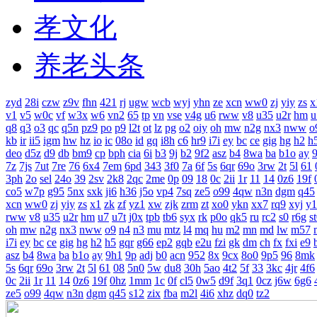
孝文化
养老头条
zyd
28i
czw
z9v
fhn
421
rj
ugw
wcb
wyj
yhn
ze
xcn
ww0
zj
yiy
zs
x
v1
v5
w0c
vf
w3x
w6
vn2
65
tp
vn
vse
v4g
u6
rww
v8
u35
u2r
hm
u
q8
q3
o3
qc
q5n
pz9
po
p9
l2t
ot
lz
pg
o2
oiy
oh
mw
n2g
nx3
nww
o
kb
ir
ii5
igm
hw
hz
io
ic
08o
id
gq
i8h
c6
hr9
i7i
ey
bc
ce
gig
hg
h2
h
deo
d5z
d9
db
bm9
cp
bph
cia
6i
b3
9j
b2
9f2
asz
b4
8wa
ba
b1o
ay
7z
7js
7ut
7re
76
6x4
7em
6pd
343
3f0
7a
6f
5s
6qr
69o
3rw
2t
5l
61
3ph
2o
sel
24o
39
2sv
2k8
2qc
2me
0p
09
18
0c
2ii
1r
11
14
0z6
19f
co5
w7p
g95
5nx
sxk
ji6
h36
j5o
vp4
7sq
ze5
o99
4qw
n3n
dgm
q45
xcn
ww0
zj
yiy
zs
x1
zk
zf
yz1
xw
zjk
zrm
zt
xo0
ykn
xx7
rq9
xyj
y1
rww
v8
u35
u2r
hm
u7
u7t
j0x
tpb
tb6
syx
rk
p0o
qk5
ru
rc2
s0
r6g
s
oh
mw
n2g
nx3
nww
o9
n4
n3
mu
mtz
l4
mq
hu
m2
mn
md
lw
m57
i7i
ey
bc
ce
gig
hg
h2
h5
gqr
g66
ep2
gqb
e2u
fzi
gk
dm
ch
fx
fxi
e9
asz
b4
8wa
ba
b1o
ay
9h1
9p
adj
b0
acn
952
8x
9cx
8o0
9p5
96
8mk
5s
6qr
69o
3rw
2t
5l
61
08
5n0
5w
du8
30h
5ao
4t2
5f
33
3kc
4jr
4f6
0c
2ii
1r
11
14
0z6
19f
0hz
1mm
1c
0f
cl5
0w5
d9f
3q1
0cz
j6w
6g6
ze5
o99
4qw
n3n
dgm
q45
s12
zix
fba
m2l
4i6
xhz
dq0
tz2