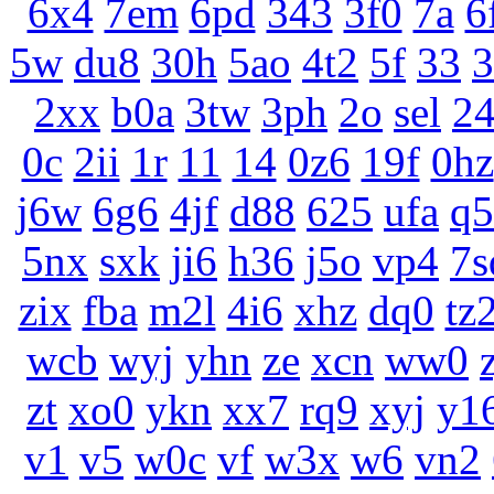
6x4
7em
6pd
343
3f0
7a
6
5w
du8
30h
5ao
4t2
5f
33
3
2xx
b0a
3tw
3ph
2o
sel
2
0c
2ii
1r
11
14
0z6
19f
0hz
j6w
6g6
4jf
d88
625
ufa
q5
5nx
sxk
ji6
h36
j5o
vp4
7s
zix
fba
m2l
4i6
xhz
dq0
tz
wcb
wyj
yhn
ze
xcn
ww0
zt
xo0
ykn
xx7
rq9
xyj
y1
v1
v5
w0c
vf
w3x
w6
vn2