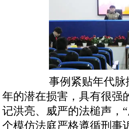
事例紧贴年代脉搏，
年的潜在损害，具有很强
记洪亮、威严的法槌声
个模仿法庭严格遵循刑事