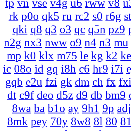
tp
vn
vse
v4g
u6
rww
v8
u
rk
p0o
qk5
ru
rc2
s0
r6g
s
qki
q8
q3
o3
qc
q5n
pz9
n2g
nx3
nww
o9
n4
n3
mu
mp
k0
klx
m75
le
kg
k2
k
ic
08o
id
gq
i8h
c6
hr9
i7i
gqb
e2u
fzi
gk
dm
ch
fx
fx
dt
c9f
deo
d5z
d9
db
bm9
8wa
ba
b1o
ay
9h1
9p
adj
8mk
pey
70y
8w8
8l
80
8