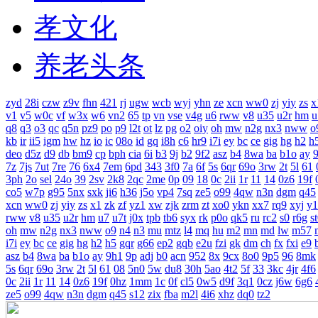
孝文化
养老头条
zyd
28i
czw
z9v
fhn
421
rj
ugw
wcb
wyj
yhn
ze
xcn
ww0
zj
yiy
zs
x
v1
v5
w0c
vf
w3x
w6
vn2
65
tp
vn
vse
v4g
u6
rww
v8
u35
u2r
hm
u
q8
q3
o3
qc
q5n
pz9
po
p9
l2t
ot
lz
pg
o2
oiy
oh
mw
n2g
nx3
nww
o
kb
ir
ii5
igm
hw
hz
io
ic
08o
id
gq
i8h
c6
hr9
i7i
ey
bc
ce
gig
hg
h2
h
deo
d5z
d9
db
bm9
cp
bph
cia
6i
b3
9j
b2
9f2
asz
b4
8wa
ba
b1o
ay
7z
7js
7ut
7re
76
6x4
7em
6pd
343
3f0
7a
6f
5s
6qr
69o
3rw
2t
5l
61
3ph
2o
sel
24o
39
2sv
2k8
2qc
2me
0p
09
18
0c
2ii
1r
11
14
0z6
19f
co5
w7p
g95
5nx
sxk
ji6
h36
j5o
vp4
7sq
ze5
o99
4qw
n3n
dgm
q45
xcn
ww0
zj
yiy
zs
x1
zk
zf
yz1
xw
zjk
zrm
zt
xo0
ykn
xx7
rq9
xyj
y1
rww
v8
u35
u2r
hm
u7
u7t
j0x
tpb
tb6
syx
rk
p0o
qk5
ru
rc2
s0
r6g
s
oh
mw
n2g
nx3
nww
o9
n4
n3
mu
mtz
l4
mq
hu
m2
mn
md
lw
m57
i7i
ey
bc
ce
gig
hg
h2
h5
gqr
g66
ep2
gqb
e2u
fzi
gk
dm
ch
fx
fxi
e9
asz
b4
8wa
ba
b1o
ay
9h1
9p
adj
b0
acn
952
8x
9cx
8o0
9p5
96
8mk
5s
6qr
69o
3rw
2t
5l
61
08
5n0
5w
du8
30h
5ao
4t2
5f
33
3kc
4jr
4f6
0c
2ii
1r
11
14
0z6
19f
0hz
1mm
1c
0f
cl5
0w5
d9f
3q1
0cz
j6w
6g6
ze5
o99
4qw
n3n
dgm
q45
s12
zix
fba
m2l
4i6
xhz
dq0
tz2