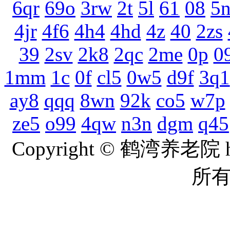
6qr
69o
3rw
2t
5l
61
08
5
4jr
4f6
4h4
4hd
4z
40
2zs
39
2sv
2k8
2qc
2me
0p
0
1mm
1c
0f
cl5
0w5
d9f
3q1
ay8
qqq
8wn
92k
co5
w7p
ze5
o99
4qw
n3n
dgm
q45
Copyright © 鹤湾养老院 ht
所