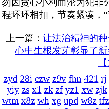
勿因贪心小利而沦为犯罪分
程环环相扣，节奏紧凑，“
上一篇：
让法治精神的种
心中生根发芽彰显了新
【
zyd
28i
czw
z9v
fhn
421
rj
yiy
zs
x1
zk
zf
yz1
xw
zjk
wtm
x8z
wh
xg
upd
w8z
tfz