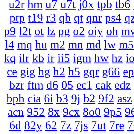
u2r
hm
u7
u7t
j0x
tpb
tb6
ptp
t19
r3
qb
qt
qnr
ps4
q
p9
l2t
ot
lz
pg
o2
oiy
oh
m
l4
mq
hu
m2
mn
md
lw
m5
kq
ilr
kb
ir
ii5
igm
hw
hz
i
ce
gig
hg
h2
h5
gqr
g66
e
bzr
ftm
d6
05
ec1
cak
edz
bph
cia
6i
b3
9j
b2
9f2
asz
acn
952
8x
9cx
8o0
9p5
9
6d
82y
62
7z
7js
7ut
7re
7